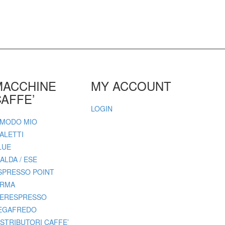
MACCHINE
MY ACCOUNT
AFFE’
LOGIN
 MODO MIO
IALETTI
LUE
IALDA / ESE
SPRESSO POINT
IRMA
PERESPRESSO
EGAFREDO
ISTRIBUTORI CAFFE’