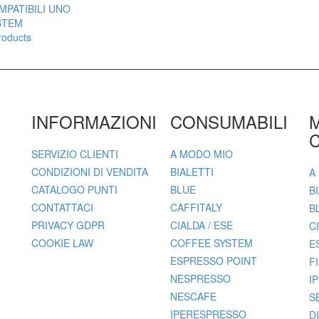
roducts
INFORMAZIONI
CONSUMABILI
C
SERVIZIO CLIENTI
A MODO MIO
CONDIZIONI DI VENDITA
BIALETTI
A
CATALOGO PUNTI
BLUE
B
CONTATTACI
CAFFITALY
B
PRIVACY GDPR
CIALDA / ESE
C
COOKIE LAW
COFFEE SYSTEM
E
ESPRESSO POINT
F
NESPRESSO
I
NESCAFE
S
IPERESPRESSO
D