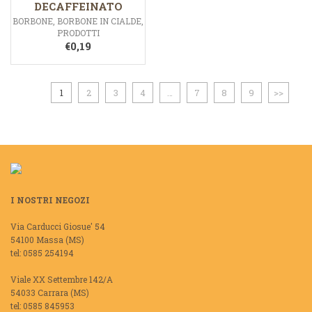
DECAFFEINATO
BORBONE
,
BORBONE IN CIALDE
,
PRODOTTI
€
0,19
1
2
3
4
…
7
8
9
>>
I NOSTRI NEGOZI
Via Carducci Giosue' 54
54100 Massa (MS)
tel: 0585 254194
Viale XX Settembre 142/A
54033 Carrara (MS)
tel: 0585 845953