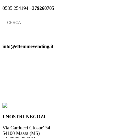
0585 254194 –
379260705
Search
for:
info@effemmevending.it
I NOSTRI NEGOZI
Via Carducci Giosue' 54
54100 Massa (MS)