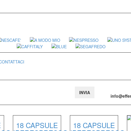
CONTATTACI
:
info@eff
E
18 CAPSULE
18 CAPSULE