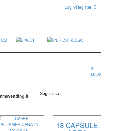
Login/Register
0
€
0,00
Seguici su
emmevending.it
18 CAPSULE