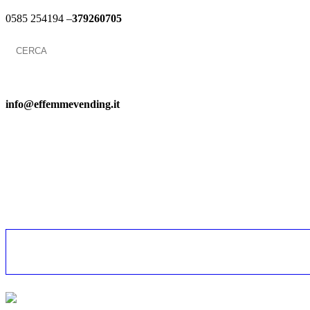
0585 254194 –
379260705
Search
for:
info@effemmevending.it