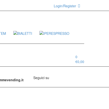
Login/Register
0
€
0,00
Seguici su
emmevending.it