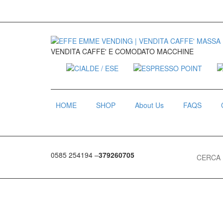
VENDITA CAFFE' E COMODATO MACCHINE
HOME
SHOP
About Us
FAQS
Search for
0585 254194 –
379260705