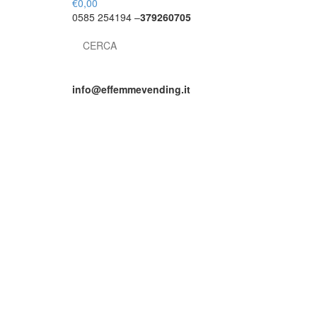
€
0,00
0585 254194 –
379260705
Search
for:
info@effemmevending.it