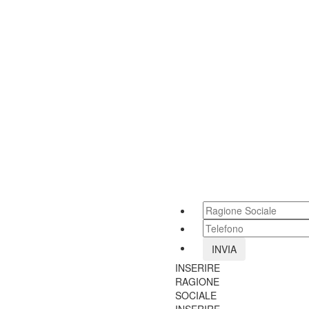
Si può scegliere tra due fo
nella dimensione standard
Touch
: monitor touchscre
multimediali.
Dosaggio zucchero.
Segnale di avviso bevanda
2 dimensioni di bicchieri.
Introduzione moneta anti v
Sportello vano erogazione 
in stand by che durante l’
Vano erogazione illuminato
Conforme ad uso di minori e
normative vigenti.
INSERIRE
RAGIONE
SOCIALE
INSERIRE