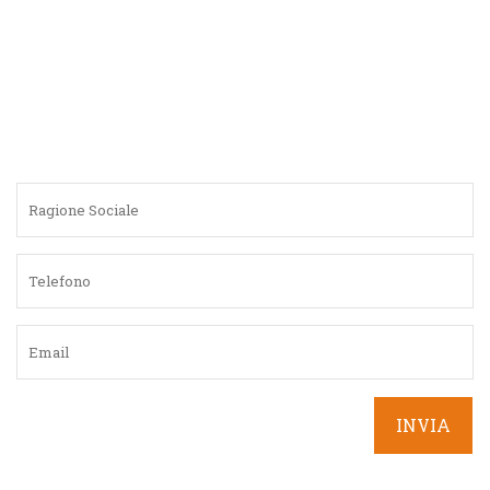
3°C HP:
Sistema High Performance (HP) con vetro
riscaldato attivabile secondo le esigenze, per evitare la
formazione della condensa nella vetrina in particolari
condizioni climatiche e di umidità
Optical sensor:
Sensore che rileva l’effettiva caduta del
prodotto e, in caso contrario, offre varie opzioni
programmabili (come da manuale)