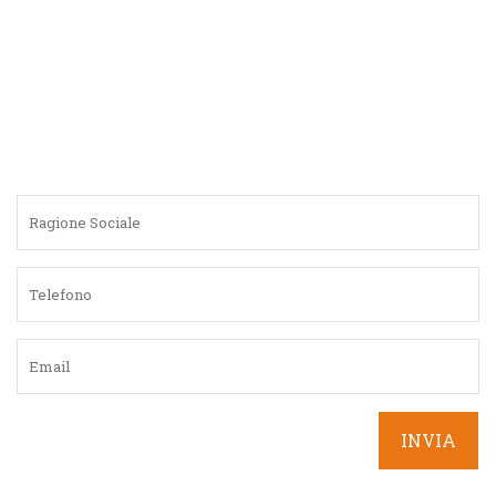
altezze.
Espulsione semi-automatica della capsula usata nel
cassetto raccoglitore.
Controllo elettronico della presenza del cassetto.
Funzionamento con capsule Lavazza Firma.
6 tasti selezione
touch (3 regolazioni di caffè e 3 ricette a base latte).
Capacità cassetto raccoglitore: 19 capsule usate.