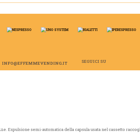
SEGUICI SU
INFO@EFFEMMEVENDING.IT
ezze.
Espulsione semi-automatica della capsula usata nel cassetto raccogl