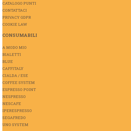
CATALOGO PUNTI
CONTATTACI
PRIVACY GDPR
COOKIE LAW
CONSUMABILI
A MODO MIO
BIALETTI
BLUE
CAFFITALY
CIALDA / ESE
COFFEE SYSTEM
ESPRESSO POINT
NESPRESSO
NESCAFE
IPERESPRESSO
SEGAFREDO
UNO SYSTEM