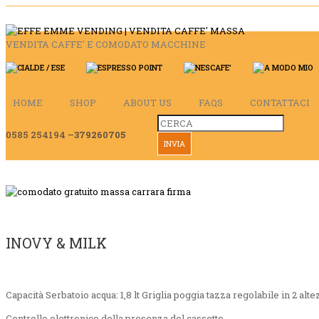
VENDITA CAFFE' E COMODATO MACCHINE
HOME
SHOP
ABOUT US
FAQS
CONTATTACI
0585 254194 –
379260705
INOVY & MILK
Capacità Serbatoio acqua: 1,8 lt
Griglia poggia tazza regolabile in 2 alt
Controllo elettronico della presenza del cassetto.