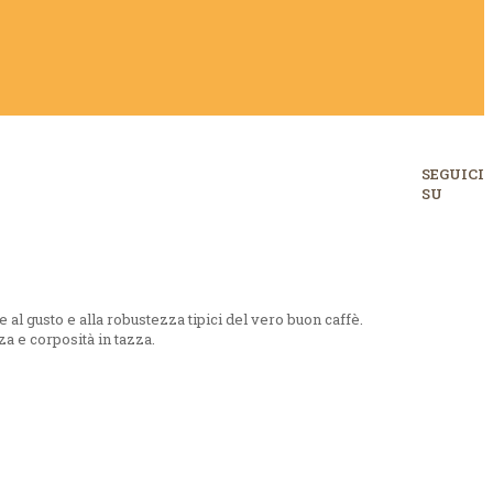
SEGUICI
SU
 al gusto e alla robustezza tipici del vero buon caffè.
a e corposità in tazza.