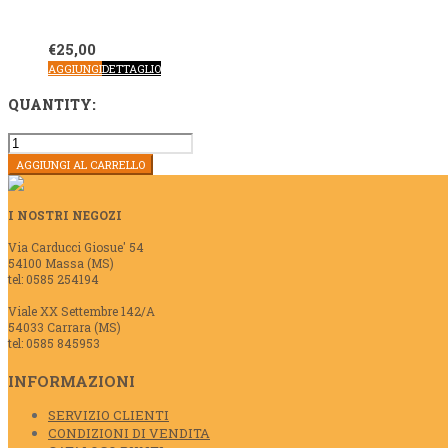
€
25,00
AGGIUNGI
DETTAGLIO
QUANTITY:
100
CAPSULE
AGGIUNGI AL CARRELLO
DEK
BORBONE
A
I NOSTRI NEGOZI
MODO
Via Carducci Giosue' 54
MIO
54100 Massa (MS)
quantità
tel: 0585 254194
Viale XX Settembre 142/A
54033 Carrara (MS)
tel: 0585 845953
INFORMAZIONI
SERVIZIO CLIENTI
CONDIZIONI DI VENDITA