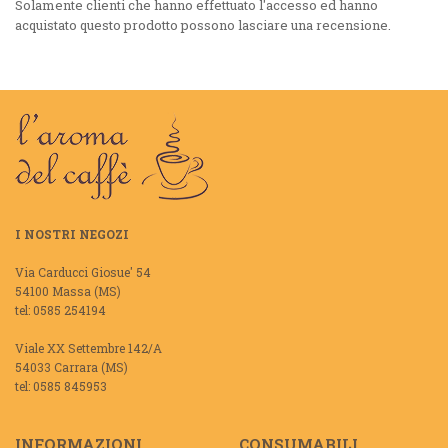
Solamente clienti che hanno effettuato l'accesso ed hanno
acquistato questo prodotto possono lasciare una recensione.
I NOSTRI NEGOZI
Via Carducci Giosue' 54
54100 Massa (MS)
tel: 0585 254194
Viale XX Settembre 142/A
54033 Carrara (MS)
tel: 0585 845953
INFORMAZIONI
CONSUMABILI