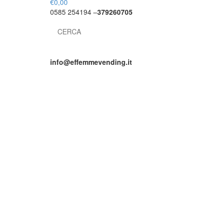
€
0,00
0585 254194 –
379260705
Search
for:
info@effemmevending.it