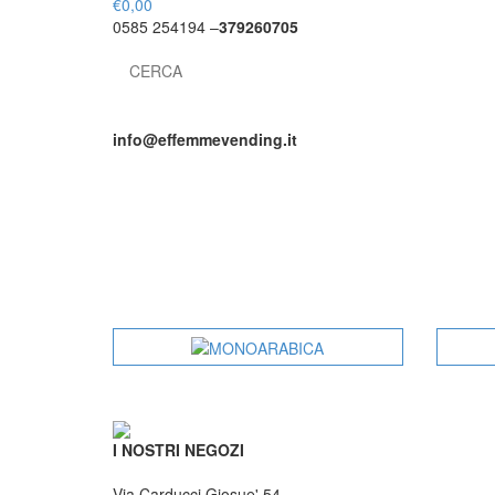
€
0,00
0585 254194 –
379260705
Search
for:
info@effemmevending.it
I NOSTRI NEGOZI
Via Carducci Giosue' 54