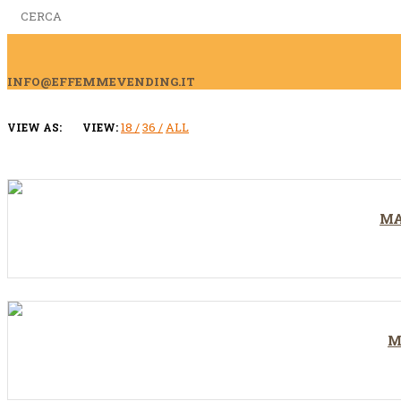
Search
for:
INFO@EFFEMMEVENDING.IT
18
36
ALL
VIEW AS:
VIEW:
MA
M