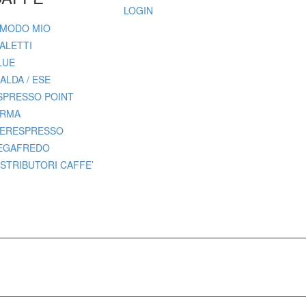
LOGIN
 MODO MIO
IALETTI
LUE
IALDA / ESE
SPRESSO POINT
IRMA
PERESPRESSO
EGAFREDO
ISTRIBUTORI CAFFE’