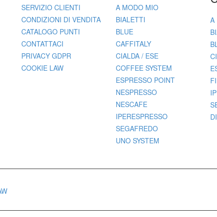
SERVIZIO CLIENTI
A MODO MIO
CONDIZIONI DI VENDITA
BIALETTI
A
CATALOGO PUNTI
BLUE
B
CONTATTACI
CAFFITALY
B
PRIVACY GDPR
CIALDA / ESE
C
COOKIE LAW
COFFEE SYSTEM
E
ESPRESSO POINT
F
NESPRESSO
I
NESCAFE
S
IPERESPRESSO
D
SEGAFREDO
UNO SYSTEM
AW