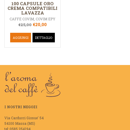
100 CAPSULE ORO
CREMA COMPATIBILI
LAVAZZA
CAFFE COVIM
,
COVIM EPY
€
20,00
€
25,00
AGGIUNGI
DETTAGLIO
I NOSTRI NEGOZI
Via Carducci Giosue' 54
54100 Massa (MS)
tel: 0585 254194