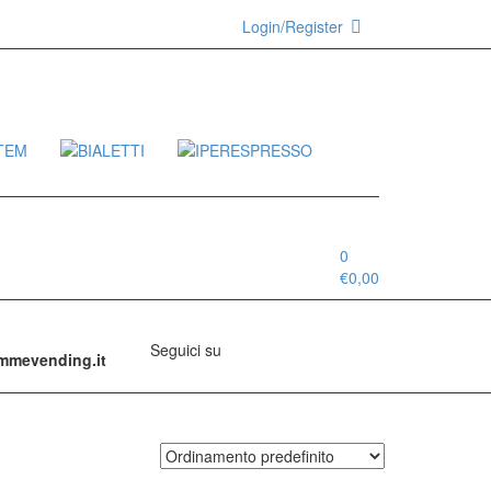
Login/Register
0
€
0,00
Seguici su
emmevending.it