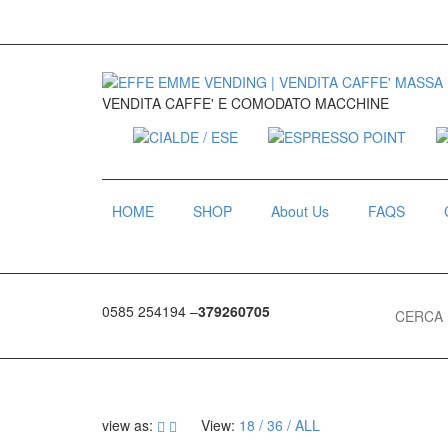
VENDITA CAFFE' E COMODATO MACCHINE
HOME
SHOP
About Us
FAQS
Search for
0585 254194 –
379260705
view as:
View:
18
36
ALL