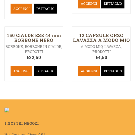
AGGIUNGI
DETTAGLIO
AGGIUNGI
DETTAGLIO
150 CIALDE ESE 44 mm
12 CAPSULE ORZO
BORBONE NERO
LAVAZZA A MODO MIO
BORBONE
,
BORBONE IN CIALDE
,
A MODO MIO
,
LAVAZZA
,
PRODOTTI
PRODOTTI
€
22,50
€
4,50
AGGIUNGI
DETTAGLIO
AGGIUNGI
DETTAGLIO
I NOSTRI NEGOZI
Via Carducci Giosue' 54