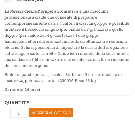
La Piccola
Cecilia 2 gruppi
automatica
è una macchina
professionale a cialde che
consente di preparare
contemporaneamente da 2 a 4 caffè
. In ciascun gruppo è possibile
montare il
beccuccio singolo
(per cialde da 7 g, 1 tazza) o
quello
doppio
(per cialde da 14 g, due tazze). I due gruppi
hanno
interruttori differenziati
in modo da ottimizzare i consumi
elettrici.
Si ha la possibilità di impostare la durata dell’erogazione:
caffè lungo o caffè ristretto. Come tutti i modelli della serie monta
una
caldaia da 3 litri e mezzo
, il che costituisce una forte riduzione
dei consumi energetici.
Boiler separato per acqua calda, Serbatoio 9 litri, termostato di
sicurezza, potenza assorbita 2900W. Peso 28 kg.
Garanzia 24 mesi
.
QUANTITY:
AGGIUNGI AL CARRELLO