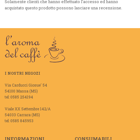
Solamente clienti che hanno effettuato l'accesso ed hanno
acquistato questo prodotto possono lasciare una recensione.
I NOSTRI NEGOZI
Via Carducci Giosue' 54
54100 Massa (MS)
tel: 0585 254194
Viale XX Settembre 142/A
54033 Carrara (MS)
tel: 0585 845953
INFORMAZIONI
CONSUMABILI