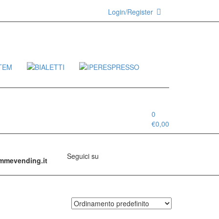
Login/Register
0
€
0,00
Seguici su
emmevending.it