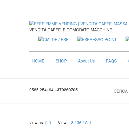
VENDITA CAFFE' E COMODATO MACCHINE
HOME
SHOP
About Us
FAQS
Search for
0585 254194 –
379260705
view as:
View:
18
36
ALL