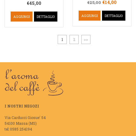
€
14,00
€
25,00
€
45,00
AGGIUNGI
DETTAGLIO
AGGIUNGI
DETTAGLIO
1
2
>>
I NOSTRI NEGOZI
Via Carducci Giosue' 54
54100 Massa (MS)
tel: 0585 254194